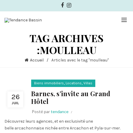
TAG ARCHIVES
:MOULLEAU
Accueil
Articles avec le tag "moulleau"
,
,
Biens immobiliers
Locations
Villas
Barnes, s’invite au Grand
26
Hôtel
JUIL
Posté par
tendance
Découvrez leurs agences, et en exclusivité une
belle arcachonnaise nichée entre Arcachon et Pyla-sur-mer.