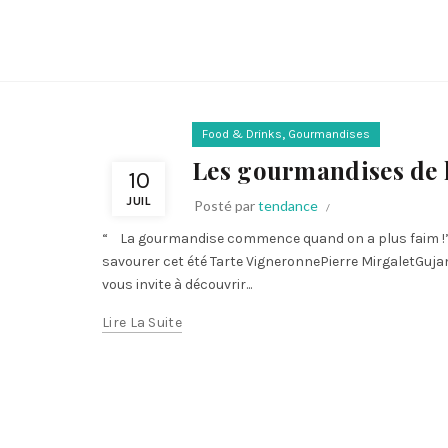
,
Food & Drinks
Gourmandises
Les gourmandises de l
10
JUIL
Posté par
tendance
“ La gourmandise commence quand on a plus faim !” 
savourer cet été Tarte VigneronnePierre MirgaletGuja
vous invite à découvrir...
Lire La Suite